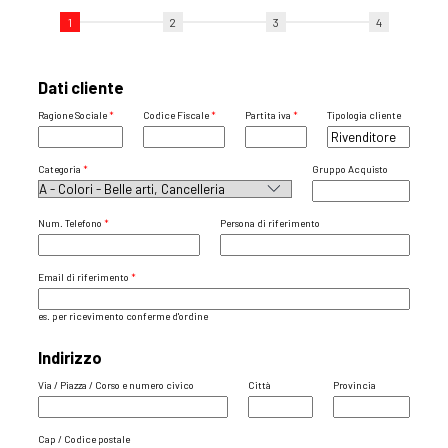
1
2
3
4
Dati cliente
Ragione Sociale
Codice Fiscale
Partita iva
Tipologia cliente
Categoria
Gruppo Acquisto
Num. Telefono
Persona di riferimento
Email di riferimento
es. per ricevimento conferme d'ordine
Indirizzo
Via / Piazza / Corso e numero civico
Città
Provincia
Cap / Codice postale