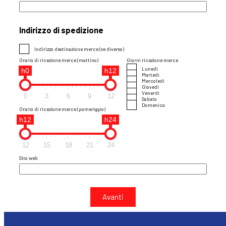
Indirizzo di spedizione
Indirizzo destinazione merce (se diverso)
Orario di ricezione merce (mattino)
Giorni ricezione merce
Lunedì
h0
h12
Martedì
Mercoledì
Giovedì
Venerdì
0
3
6
9
12
Sabato
Domenica
Orario di ricezione merce (pomeriggio)
h12
h24
12
15
18
21
24
Sito web
Avanti