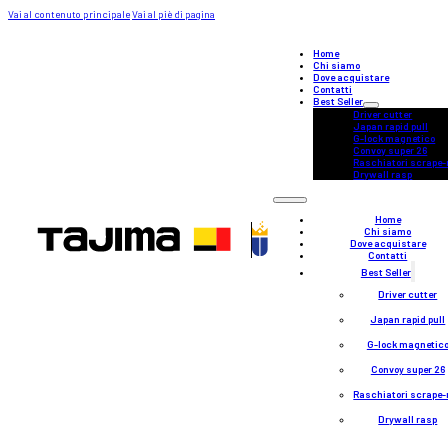
Vai al contenuto principale
Vai al piè di pagina
Home
Chi siamo
Dove acquistare
Contatti
Best Seller
Driver cutter
Japan rapid pull
G-lock magnetico
Convoy super 26
Raschiatori scrape-
Drywall rasp
Home
Chi siamo
Dove acquistare
Contatti
Best Seller
Driver cutter
Japan rapid pull
G-lock magnetic
Convoy super 26
Raschiatori scrape-
Drywall rasp